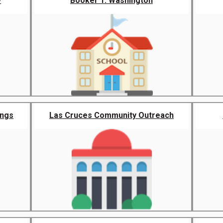
y
Booker T. Washington
ings
Las Cruces Community Outreach