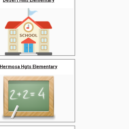
Desert Hills Elementary
Hermosa Hgts Elementary