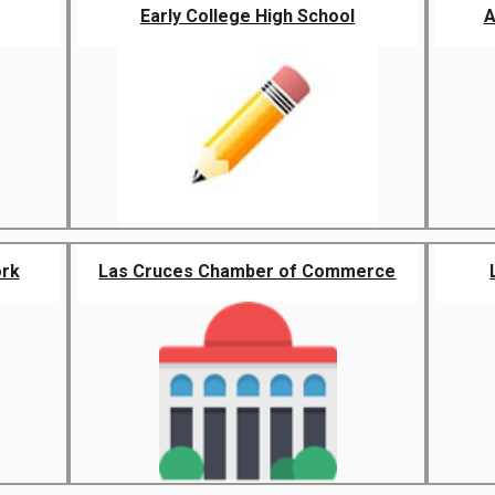
Early College High School
A
ork
Las Cruces Chamber of Commerce