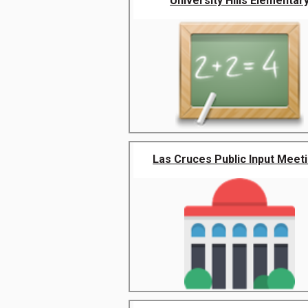
University Hills Elementar
Las Cruces Public Input Meet